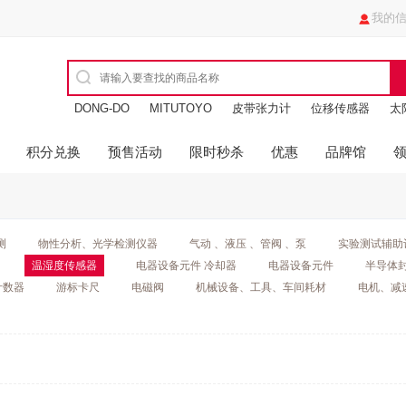
我的
DONG-DO
MITUTOYO
皮带张力计
位移传感器
太
油缸
进口玻璃瓶
积分兑换
预售活动
限时秒杀
优惠
品牌馆
测
物性分析、光学检测仪器
气动 、液压 、管阀 、泵
实验测试辅助
温湿度传感器
电器设备元件 冷却器
电器设备元件
半导体
计数器
游标卡尺
电磁阀
机械设备、工具、车间耗材
电机、减