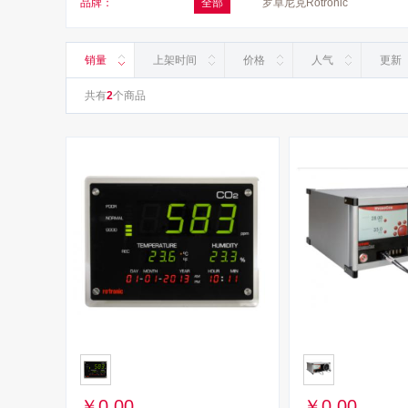
品牌：
全部
罗卓尼克Rotronic
销量
上架时间
价格
人气
更新
共有
2
个商品
￥0.00
￥0.00