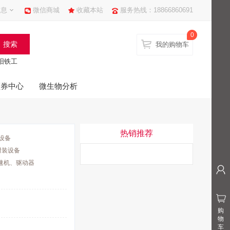
信息
微信商城
收藏本站
服务热线：18866860691
0
我的购物车
阳铁工
领券中心
微生物分析
热销推荐
设备
封装设备
速机、驱动器
购
物
车