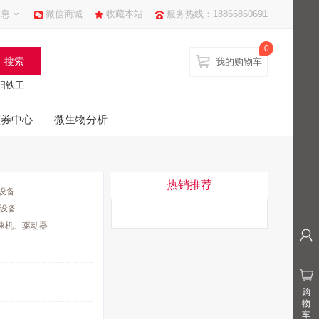
信息
微信商城
收藏本站
服务热线：18866860691
0
我的购物车
阳铁工
领券中心
微生物分析
热销推荐
设备
设备
速机、驱动器
购
物
车