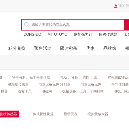
我的
DONG-DO
MITUTOYO
皮带张力计
位移传感器
太
油缸
进口玻璃瓶
积分兑换
预售活动
限时秒杀
优惠
品牌馆
测
物性分析、光学检测仪器
气动 、液压 、管阀 、泵
实验测试辅助
温湿度传感器
电器设备元件 冷却器
电器设备元件
半导体封装
计数器
游标卡尺
电磁阀
机械设备、工具、车间耗材
电机、减
位移传感器
一体式扰性块规
显示仪表
模拟量放大器