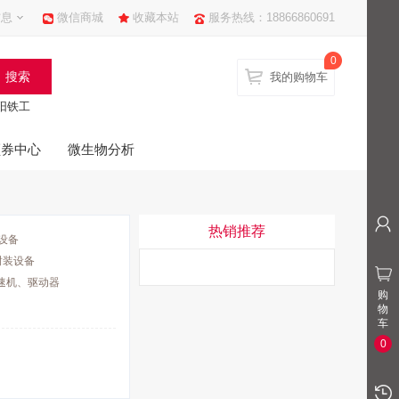
信息
微信商城
收藏本站
服务热线：18866860691
0
我的购物车
阳铁工
领券中心
微生物分析
热销推荐
设备
封装设备
速机、驱动器
购
物
车
0