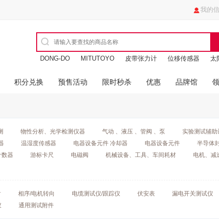
我的
DONG-DO
MITUTOYO
皮带张力计
位移传感器
太
油缸
进口玻璃瓶
积分兑换
预售活动
限时秒杀
优惠
品牌馆
测
物性分析、光学检测仪器
气动 、液压 、管阀 、泵
实验测试辅助
器
温湿度传感器
电器设备元件 冷却器
电器设备元件
半导体
计数器
游标卡尺
电磁阀
机械设备、工具、车间耗材
电机、减
钳
相序/电机转向
电缆测试仪/跟踪仪
伏安表
漏电开关测试仪
仪
通用测试附件