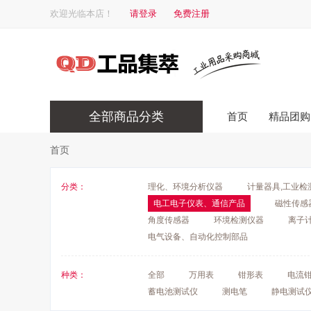
欢迎光临本店！
请登录
免费注册
全部商品分类
首页
精品团购
首页
分类：
理化、环境分析仪器
计量器具,工业检
电工电子仪表、通信产品
磁性传感
角度传感器
环境检测仪器
离子
电气设备、自动化控制部品
种类：
全部
万用表
钳形表
电流
蓄电池测试仪
测电笔
静电测试