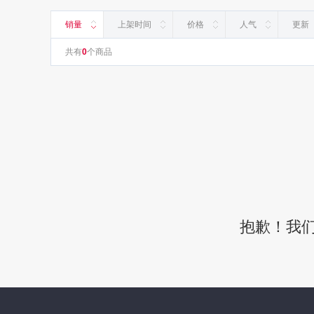
销量
上架时间
价格
人气
更新
共有
0
个商品
抱歉！我