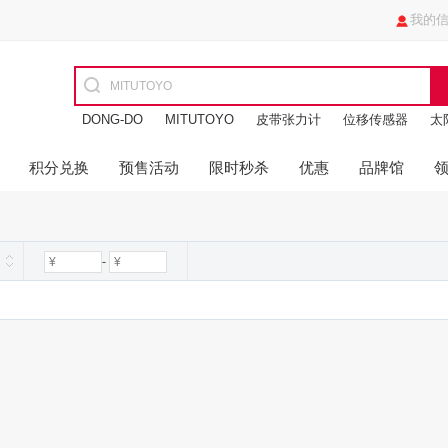
我的
DONG-DO
MITUTOYO
皮带张力计
位移传感器
太
油缸
进口玻璃瓶
积分兑换
预售活动
限时秒杀
优惠
品牌馆
-