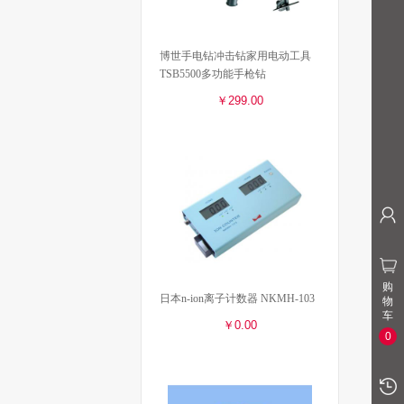
博世手电钻冲击钻家用电动工具
TSB5500多功能手枪钻
￥299.00
购
日本n-ion离子计数器 NKMH-103
物
车
￥0.00
0