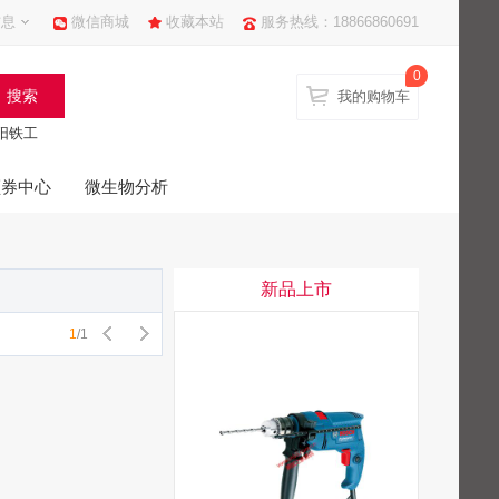
信息
微信商城
收藏本站
服务热线：18866860691
0
我的购物车
阳铁工
领券中心
微生物分析
新品上市
1
/
1