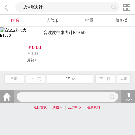
综合
人气
销量
价格
音波皮带张力计BT650
￥
0.00
￥
0.00
月销:
0
首页
上一页
1/1
下一页
末页
TOP
返回首页
购物车
会员中心
联系我们